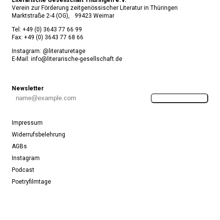
Literarische Gesellschaft Thüringen e.V.
Verein zur Förderung zeitgenössischer Literatur in Thüringen
Marktstraße 2-4 (OG), 99423 Weimar
Tel:
+49 (0) 3643 77 66 99
Fax:
+49 (0) 3643 77 68 66
Instagram: @literaturetage
E-Mail:
info@literarische-gesellschaft.de
Newsletter
Anmelden
Impressum
Widerrufsbelehrung
AGBs
Instagram
Podcast
Poetryfilmtage
Mitwirken und/oder Spenden