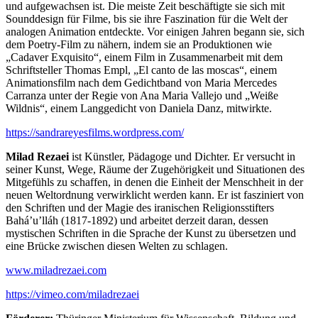
und aufgewachsen ist. Die meiste Zeit beschäftigte sie sich mit
Sounddesign für Filme, bis sie ihre Faszination für die Welt der
analogen Animation entdeckte. Vor einigen Jahren begann sie, sich
dem Poetry-Film zu nähern, indem sie an Produktionen wie
„Cadaver Exquisito“, einem Film in Zusammenarbeit mit dem
Schriftsteller Thomas Empl, „El canto de las moscas“, einem
Animationsfilm nach dem Gedichtband von Maria Mercedes
Carranza unter der Regie von Ana Maria Vallejo und „Weiße
Wildnis“, einem Langgedicht von Daniela Danz, mitwirkte.
https://sandrareyesfilms.wordpress.com/
Milad Rezaei
ist Künstler, Pädagoge und Dichter. Er versucht in
seiner Kunst, Wege, Räume der Zugehörigkeit und Situationen des
Mitgefühls zu schaffen, in denen die Einheit der Menschheit in der
neuen Weltordnung verwirklicht werden kann. Er ist fasziniert von
den Schriften und der Magie des iranischen Religionsstifters
Bahá’u’lláh (1817-1892) und arbeitet derzeit daran, dessen
mystischen Schriften in die Sprache der Kunst zu übersetzen und
eine Brücke zwischen diesen Welten zu schlagen.
www.miladrezaei.com
https://vimeo.com/miladrezaei