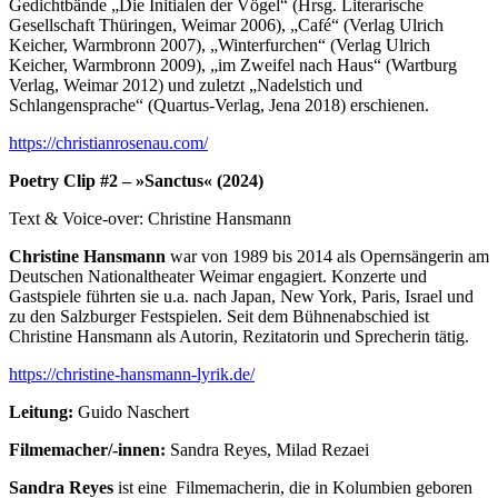
Gedichtbände „Die Initialen der Vögel“ (Hrsg. Literarische
Gesellschaft Thüringen, Weimar 2006), „Café“ (Verlag Ulrich
Keicher, Warmbronn 2007), „Winterfurchen“ (Verlag Ulrich
Keicher, Warmbronn 2009), „im Zweifel nach Haus“ (Wartburg
Verlag, Weimar 2012) und zuletzt „Nadelstich und
Schlangensprache“ (Quartus-Verlag, Jena 2018) erschienen.
https://christianrosenau.com/
Poetry Clip #2 – »Sanctus« (2024)
Text & Voice-over: Christine Hansmann
Christine Hansmann
war von 1989 bis 2014 als Opernsängerin am
Deutschen Nationaltheater Weimar engagiert. Konzerte und
Gastspiele führten sie u.a. nach Japan, New York, Paris, Israel und
zu den Salzburger Festspielen. Seit dem Bühnenabschied ist
Christine Hansmann als Autorin, Rezitatorin und Sprecherin tätig.
https://christine-hansmann-lyrik.de/
Leitung:
Guido Naschert
Filmemacher/-innen:
Sandra Reyes, Milad Rezaei
Sandra Reyes
ist eine Filmemacherin, die in Kolumbien geboren