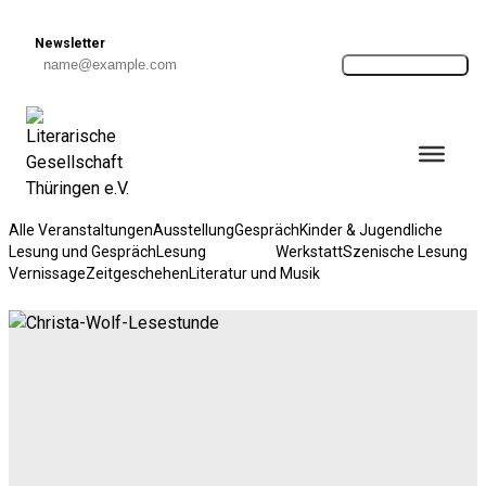
Skip to content
Newsletter
Anmelden
Alle Veranstaltungen
Ausstellung
Gespräch
Kinder & Jugendliche
Lesung und Gespräch
Lesung
Geselliges
Werkstatt
Szenische Lesung
Vernissage
Zeitgeschehen
Literatur und Musik