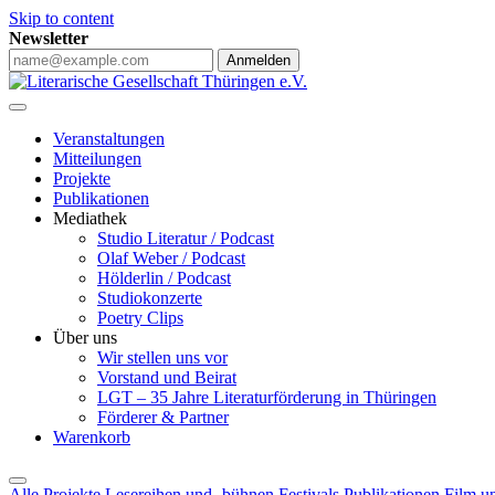
Skip to content
Newsletter
Anmelden
Veranstaltungen
Mitteilungen
Projekte
Publikationen
Mediathek
Studio Literatur / Podcast
Olaf Weber / Podcast
Hölderlin / Podcast
Studiokonzerte
Poetry Clips
Über uns
Wir stellen uns vor
Vorstand und Beirat
LGT – 35 Jahre Literaturförderung in Thüringen
Förderer & Partner
Warenkorb
Alle Projekte
Lesereihen und -bühnen
Festivals
Publikationen
Film u