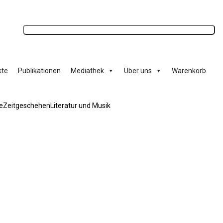
Anmelden
kte
Publikationen
Mediathek
Über uns
Warenkorb
e
Zeitgeschehen
Literatur und Musik