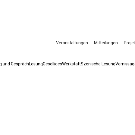
Veranstaltungen
Mitteilungen
Proje
g und Gespräch
Lesung
Geselliges
Werkstatt
Szenische Lesung
Vernissag